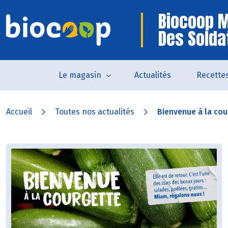
Biocoop 
Des Solda
Le magasin
Actualités
Recette
Accueil
Toutes nos actualités
Bienvenue à la cou