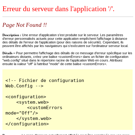
Erreur du serveur dans l'application '/'.
Page Not Found !!
Description :
Une erreur d'application s'est produite sur le serveur. Les paramètres
d'erreur personnalisés actuels pour cette application empêchent l'affichage à distance
des détails de l'erreur de l'application (pour des raisons de sécurité). Cependant, ils
peuvent être affichés par les navigateurs qui s'exécutent sur l'ordinateur serveur local.
Détails =
Pour permettre l'affichage des détails de ce message d'erreur spécifique sur les
ordinateurs distants, créez une balise <customErrors> dans un fichier de configuration
"web.config" situé dans le répertoire racine de l'application Web en cours. Attribuez
ensuite la valeur "off" à l'attribut "mode" de cette balise <customErrors>.
<!-- Fichier de configuration 
Web.Config -->

<configuration>

    <system.web>

        <customErrors 
mode="Off"/>

    </system.web>

</configuration>