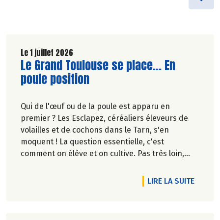
Le 1 juillet 2026
Lire la suite de l'article
Le Grand Toulouse se place... En
poule position
Qui de l'œuf ou de la poule est apparu en
premier ? Les Esclapez, céréaliers éleveurs de
volailles et de cochons dans le Tarn, s'en
moquent ! La question essentielle, c'est
comment on élève et on cultive. Pas très loin,
dans les vergers de la Ferme du Rouge-Gorge, on
est en phase. Comme dans les 19 magasins
RTICLE L'APPÉTIT VIENT EN SORTANT ET ON A DE QUOI SE RÉGALE
DE L'A
LIRE LA SUITE
Biocoop du Grand Toulouse. Ceux-là et d'autres
producteurs jouent collectif pour développer et
structurer une agriculture bio paysanne sur leur