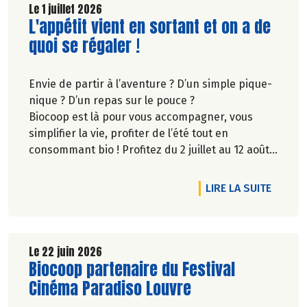
territoire. Nous y étions à la fin de l'hiver. Suivez-
Le 1 juillet 2026
Lire la suite de l'article
L'appétit vient en sortant et on a de
nous.
Pascale Solana.
quoi se régaler !
Envie de partir à l’aventure ? D’un simple pique-
nique ? D’un repas sur le pouce ?
Biocoop est là pour vous accompagner, vous
simplifier la vie, profiter de l’été tout en
consommant bio ! Profitez du 2 juillet au 12 août
inclus, jusqu'à -20% sur une sélection de
produits.
RTICLE ENGAGÉS POUR LA BIODIVERSITÉ
DE L'A
LIRE LA SUITE
Le 22 juin 2026
Lire la suite de l'article
Biocoop partenaire du Festival
Cinéma Paradiso Louvre