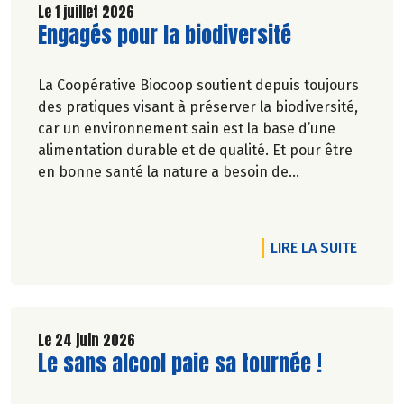
Le 1 juillet 2026
Lire la suite de l'article
Engagés pour la biodiversité
La Coopérative Biocoop soutient depuis toujours
des pratiques visant à préserver la biodiversité,
car un environnement sain est la base d’une
alimentation durable et de qualité. Et pour être
en bonne santé la nature a besoin de
biodiversité.
RTICLE COLLECTE BIO SOLIDAIRE, UN SUCCÈS GRANDISSANT
DE L'A
LIRE LA SUITE
Le 24 juin 2026
Lire la suite de l'article
Le sans alcool paie sa tournée !