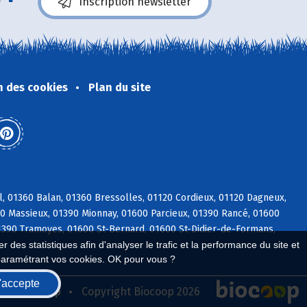
Inscription newsletter
n des cookies
Plan du site
l, 01360 Balan, 01360 Bressolles, 01120 Cordieux, 01120 Dagneux,
600 Massieux, 01390 Mionnay, 01600 Parcieux, 01390 Rancé, 01600
01390 Tramoyes, 01600 St-Bernard, 01600 St-Didier-de-Formans,
 des statistiques afin d'analyser le trafic et la performance du site et
paramétrant vos cookies. OK pour vous ?
'accepte
seau Biocoop
Copyright Biocoop 2026