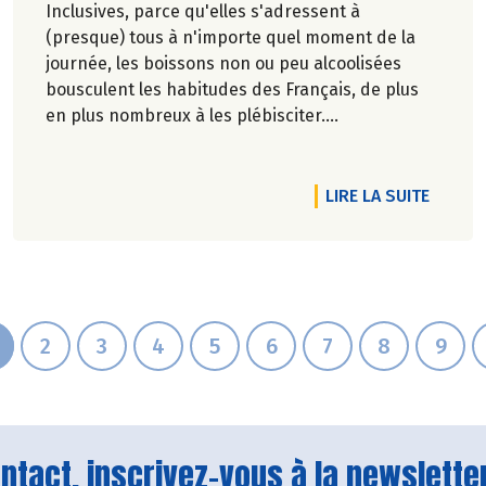
Inclusives, parce qu'elles s'adressent à
(presque) tous à n'importe quel moment de la
journée, les boissons non ou peu alcoolisées
bousculent les habitudes des Français, de plus
en plus nombreux à les plébisciter.
Marie-Pierre Chavel.
TICLE CIAO CARLO PETRINI !
DE L'A
LIRE LA SUITE
2
3
4
5
6
7
8
9
tact, inscrivez-vous à la newsletter