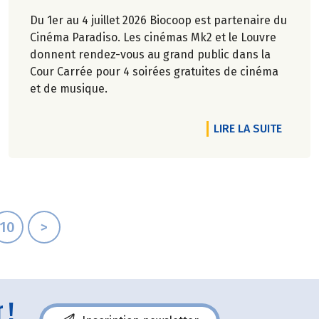
Du 1er au 4 juillet 2026 Biocoop est partenaire du
Cinéma Paradiso. Les cinémas Mk2 et le Louvre
donnent rendez-vous au grand public dans la
Cour Carrée pour 4 soirées gratuites de cinéma
et de musique.
RTICLE LE SANS ALCOOL PAIE SA TOURNÉE !
DE L'A
LIRE LA SUITE
10
>
 !