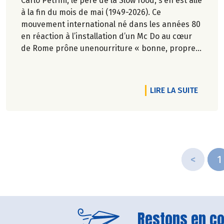
Carlo Petrini, le père de la Slow food, s’en est allé
à la fin du mois de mai (1949-2026). Ce
mouvement international né dans les années 80
en réaction à l’installation d’un Mc Do au cœur
de Rome prône unenourriture « bonne, propre
et juste pour tous ».En hommage, nous
republions ici l’entretien qu’il avait accordé
àCulture Bioen 2018,et qui reste totalement
DE L'AR
LIRE LA SUITE
d'actualité.
<
1
Restons en con