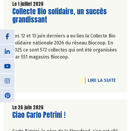
Le 1 juillet 2026
Lire la suite de l'article
Collecte Bio solidaire, un succès
grandissant
Les 12 et 13 juin derniers a eu lieu la Collecte Bio
Solidaire nationale 2026 du réseau Biocoop. En
2025 ce sont 572 collectes qui ont été organisées
par 551 magasins Biocoop.
DE L'A
LIRE LA SUITE
Le 26 juin 2026
Lire la suite de l'article
Ciao Carlo Petrini !