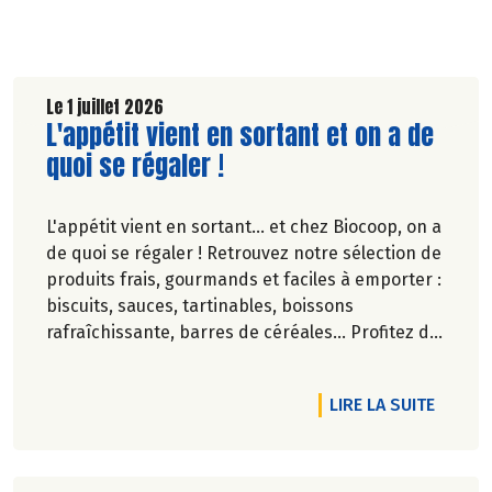
Le 1 juillet 2026
Lire la suite de l'article
L'appétit vient en sortant et on a de
quoi se régaler !
L'appétit vient en sortant... et chez Biocoop, on a
de quoi se régaler ! Retrouvez notre sélection de
produits frais, gourmands et faciles à emporter :
biscuits, sauces, tartinables, boissons
rafraîchissante, barres de céréales... Profitez de
20%* de remise sur une sélection de produits du
2 juillet au 12 août 2026 inclus.
RTICLE NOTRE RADD 2025 EST SORTI !
DE L'A
LIRE LA SUITE