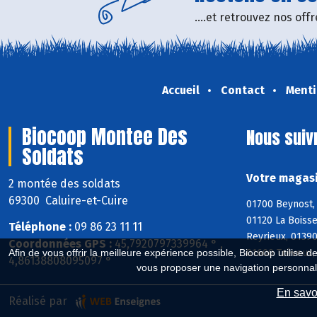
....et retrouvez nos of
Accueil
Contact
Menti
Biocoop Montee Des
Nous suiv
Soldats
Votre magasi
2 montée des soldats
69300 Caluire-et-Cuire
01700 Beynost, 
01120 La Boisse
Téléphone :
09 86 23 11 11
Reyrieux, 0139
Coordonnées GPS :
45,7920797339964 ° ,
01600 Trévoux, 
Afin de vous offrir la meilleure expérience possible, Biocoop utilise d
4,86138808095097 °
vous proposer une navigation personnal
En savoi
Réalisé par