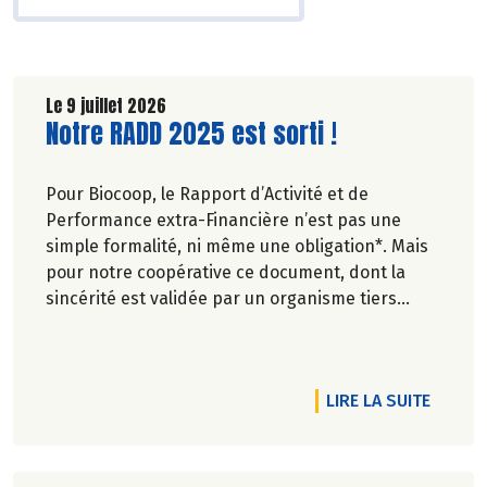
Le 9 juillet 2026
Lire la suite de l'article
Notre RADD 2025 est sorti !
Pour Biocoop, le Rapport d’Activité et de
Performance extra-Financière n’est pas une
simple formalité, ni même une obligation*. Mais
pour notre coopérative ce document, dont la
sincérité est validée par un organisme tiers
indépendant, est un acte de transparence vis-à-
vis de l'ensemble de nos parties prenantes
(Paysan.ne.s Associé.e.s, magasins...) et de nos
DE L'A
LIRE LA SUITE
clients. Il contient un condensé des avancées
réalisées par Biocoop dans l’objectif de rendre
accessible et désirable une bio exigeante.