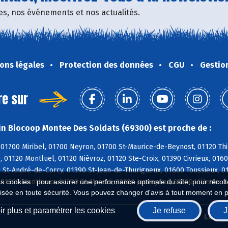
fres, nos événements et nos actualités.
ons légales
Protection des données
CGU
Gestio
re sur
n Biocoop Montee Des Soldats (69300) est proche de :
01700 Miribel, 01700 Neyron, 01700 St-Maurice-de-Beynost, 01120 Thi
, 01120 Montluel, 01120 Niévroz, 01120 Ste-Croix, 01390 Civrieux, 01
0 St-André-de-Corcy, 01390 St-Jean-de-Thurigneux, 01600 Toussieux, 
01390 Monthieux, 01390 St-Marcel, 38280 Janneyrias, 38280 Villette-d
es cookies : pour assurer une performance optimale du site, pour récolter
isée en toute sécurité. Vous pouvez changer d'avis à tout moment en 
r plus et paramétrer les cookies
Je refuse
J
Biocoop.fr
Le ré