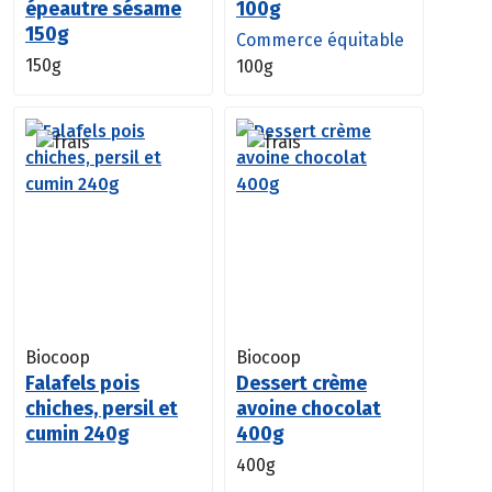
épeautre sésame
100g
150g
Commerce équitable
150g
100g
Biocoop
Biocoop
Falafels pois
Dessert crème
chiches, persil et
avoine chocolat
cumin 240g
400g
400g