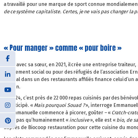
a travaillé pour une marque de sport connue mondialement j
de ce système capitaliste. Certes, je ne vais pas changer la
« Pour manger » comme « pour boire »
Alors avec sa sœur, en 2021, il crée une entreprise traiteur,
d’isolement social ou pour des réfugiés de l’association Er
normal dans un des restaurants affiliés finance celui d’un 
besoin.
En 2024, c’est près de 22 000 repas cuisinés par des bénévo
a participé. «
Mais pourquoi Souad ?
», interroge Emmanuell
où Emmanuelle commence à picorer, goûter – «
Cratch-crat
n’est pas qu’humainement «
inclusive
», elle est «
bio, de s
auprès de Biocoop restauration pour cette cuisine du monde