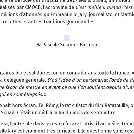
. Il se déroule dans la cuisine de
Ernest & Souad
, un traiteur
 réalisés par CMQCB, l’acronyme de
C’est meilleur quand c’est
ux millions d’abonnés qu’Emmanuelle Jary, journaliste, et Mat
 de recettes et autres traditions gourmandes.
© Pascale Solana - Biocoop
taires bio et solidaires, on en connaît dans toute la France. 
sa déléguée générale.
D’où l’idée d’un partenariat Fonds de 
e façon de mettre en avant ce que l’on soutient depuis dix a
ui en sont éloignés.
»
ait hors écran. Tel Rémy, le rat cuistot du film Ratatouille, o
Souad. C’était un midi à la fin du mois de septembre.
a, l’autre file dans le resto où Tarek Idrissi l’accueille, tra
e Jary est vraiment très curieuse. Elle questionne sans cesse