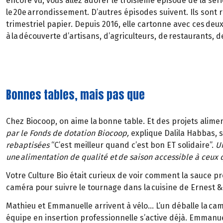
encore vu, vous allez adorer le troisième épisode de la série
le 20e arrondissement. D’autres épisodes suivent. Ils sont
trimestriel papier. Depuis 2016, elle cartonne avec ces de
à la découverte d’artisans, d’agriculteurs, de restaurants,
Bonnes tables, mais pas que
Chez Biocoop, on aime la bonne table. Et des projets alimen
par le Fonds de dotation Biocoop,
explique Dalila Habbas, 
rebaptisées
“C’est meilleur quand c’est bon ET solidaire”.
Un
une alimentation de qualité et de saison accessible à ceux q
Votre Culture Bio était curieux de voir comment la sauce pren
caméra pour suivre le tournage dans la cuisine de Ernest & 
Mathieu et Emmanuelle arrivent à vélo… L’un déballe la camér
équipe en insertion professionnelle s’active déjà. Emmanuell