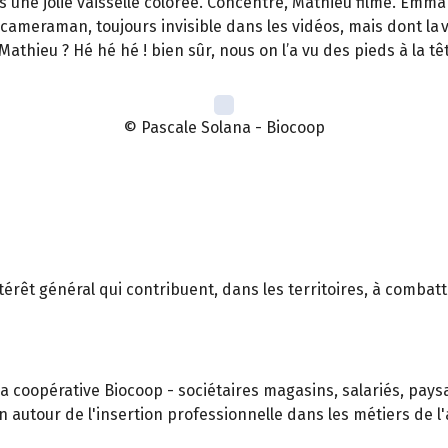
une jolie vaisselle colorée. Concentré, Mathieu filme. Emman
cameraman, toujours invisible dans les vidéos, mais dont la 
 Mathieu ? Hé hé hé ! bien sûr, nous on l’a vu des pieds à la 
© Pascale Solana - Biocoop
érêt général qui contribuent, dans les territoires, à combattre
la coopérative Biocoop - sociétaires magasins, salariés, pay
autour de l'insertion professionnelle dans les métiers de l'a