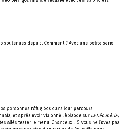
vidéo bien gourmande réalisée avec l'émissionC'est
lles soutenues depuis. Comment ? Avec une petite série
 des personnes réfugiées dans leur parcours
nnais, et après avoir visionné l’épisode sur
La Récupéria
,
es allés tester le menu. Chanceux ! Si vous ne l’avez pas