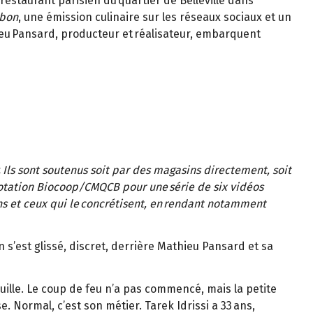
-restaurant parisien du quartier de Belleville dans
 bon
, une émission culinaire sur les réseaux sociaux et un
hieu Pansard, producteur et réalisateur, embarquent
«
Ils sont soutenus soit par des magasins directement, soit
dotation Biocoop/CMQCB pour une série de six vidéos
ns et ceux qui le concrétisent, en rendant notamment
n s’est glissé, discret, derrière Mathieu Pansard et sa
nquille. Le coup de feu n’a pas commencé, mais la petite
. Normal, c’est son métier. Tarek Idrissi a 33 ans,