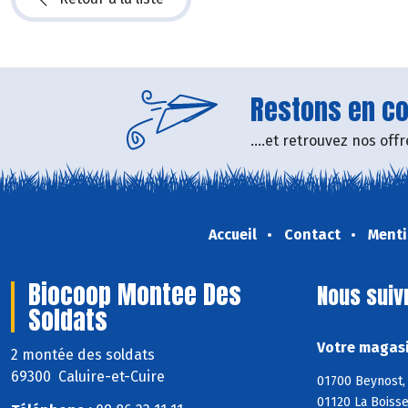
Restons en con
....et retrouvez nos of
Accueil
Contact
Menti
Biocoop Montee Des
Nous suiv
Soldats
Votre magasi
2 montée des soldats
69300 Caluire-et-Cuire
01700 Beynost, 
01120 La Boisse