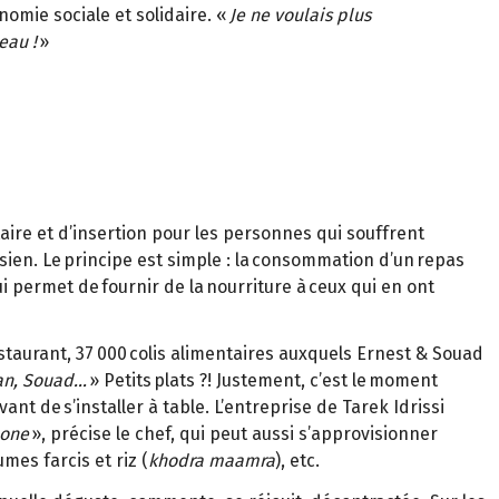
omie sociale et solidaire. «
Je ne voulais plus
eau !
»
ire et d’insertion pour les personnes qui souffrent
isien. Le principe est simple : la consommation d’un repas
i permet de fournir de la nourriture à ceux qui en ont
estaurant, 37 000 colis alimentaires auxquels Ernest & Souad
man, Souad…
» Petits plats ?! Justement, c’est le moment
vant de s’installer à table. L’entreprise de Tarek Idrissi
bone
», précise le chef, qui peut aussi s’approvisionner
umes farcis et riz (
khodra maamra
), etc.