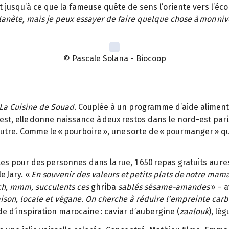
usqu’à ce que la fameuse quête de sens l’oriente vers l’écon
 planète, mais je peux essayer de faire quelque chose à mon niv
© Pascale Solana - Biocoop
La Cuisine de Souad
. Couplée à un programme d’aide alimenta
nest, elle donne naissance à deux restos dans le nord-est par
autre. Comme le « pourboire », une sorte de « pourmanger » qu
les pour des personnes dans la rue, 1 650 repas gratuits au r
e Jary. «
En souvenir des valeurs et petits plats de notre ma
ch, mmm, succulents ces
ghriba
sablés sésame-amandes
» – a
aison, locale et végane. On cherche à réduire l’empreinte car
 d’inspiration marocaine : caviar d’aubergine (
zaalouk
), lég