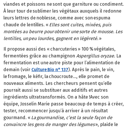
viandes et poissons ne sont que garniture ou condiment.
À leur tour de sublimer les végétaux auxquels il redonne
leurs lettres de noblesse, comme avec son espuma
chaude de lentilles. «
Elles sont cuites, mixées, puis
montées au beurre pour obtenir une sorte de mousse. Les
lentilles, un peu lourdes, gagnent en légèreté.
»
Il propose aussi des « charcuteries » 100 % végétales,
fermentées grâce au champignon
Aspergillus oryzae
. La
fermentation est une autre piste pour l’alimentation de
demain (voir
Culture Bio n° 137
). Après le pain, le vin,
le fromage, le kéfir, la choucroute…, elle promet de
nouveaux aliments. Les chercheurs pensent qu’elle
pourrait aussi se substituer aux additifs et autres
ingrédients ultratransformés. On a hâte !Avec son
équipe, Josselin Marie passe beaucoup de temps à créer,
tester, recommencer jusqu’à arriver à un résultat
gourmand. «
La gourmandise, c’est la seule façon de
convaincre les gens de manger des légumes
», plaide le