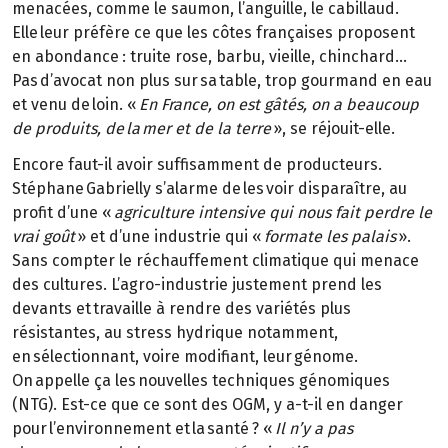
menacées, comme le saumon, l’anguille, le cabillaud.
Elle leur préfère ce que les côtes françaises proposent
en abondance : truite rose, barbu, vieille, chinchard…
Pas d’avocat non plus sur sa table, trop gourmand en eau
et venu de loin. «
En France, on est gâtés, on a beaucoup
de produits, de la mer et de la terre
», se réjouit-elle.
Encore faut-il avoir suffisamment de producteurs.
Stéphane Gabrielly s’alarme de les voir disparaître, au
profit d’une «
agriculture intensive qui nous fait perdre le
vrai goût
» et d’une industrie qui «
formate les palais
».
Sans compter le réchauffement climatique qui menace
des cultures. L’agro-industrie justement prend les
devants et travaille à rendre des variétés plus
résistantes, au stress hydrique notamment,
en sélectionnant, voire modifiant, leur génome.
On appelle ça les nouvelles techniques génomiques
(NTG). Est-ce que ce sont des OGM, y a-t-il en danger
pour l’environnement et la santé ? «
Il n’y a pas