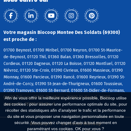
Votre magasin Biocoop Montee Des Soldats (69300)
est proche de :
01700 Beynost, 01700 Miribel, 01700 Neyron, 01700 St-Maurice-
de-Beynost, 01120 Thil, 01360 Balan, 01360 Bressolles, 01120
Cordieux, 01120 Dagneux, 01120 La Boisse, 01120 Montluel, 01120
Niévroz, 01120 Ste-Croix, 01390 Civrieux, 01600 Massieux, 01390
Mionnay, 01600 Parcieux, 01390 Rancé, 01600 Reyrieux, 01390 St-
André-de-Corcy, 01390 St-Jean-de-Thurigneux, 01600 Toussieux,
01390 Tramoyes, 01600 St-Bernard, 01600 St-Didier-de-Formans,
01600 Trévoux, 01390 Monthieux, 01390 St-Marcel, 38280
Afin de vous offrir la meilleure expérience possible, Biocoop utilise
Janneyrias, 38280 Villette-d
des cookies : pour assurer une performance optimale du site, pour
récolter des statistiques afin d'analyser le trafic et la performance
du site et vous proposer une navigation personnalisée en toute
sécurité. Vous pouvez changer d'avis à tout moment en
Biocoop.fr
Le réseau Biocoop
paramétrant vos cookies. OK pour vous ?