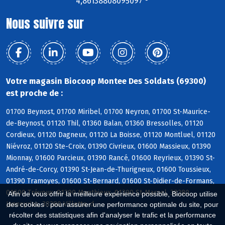
4,86138808095097 °
Nous suivre sur
Votre magasin Biocoop Montee Des Soldats (69300)
est proche de :
01700 Beynost, 01700 Miribel, 01700 Neyron, 01700 St-Maurice-
de-Beynost, 01120 Thil, 01360 Balan, 01360 Bressolles, 01120
Cordieux, 01120 Dagneux, 01120 La Boisse, 01120 Montluel, 01120
Niévroz, 01120 Ste-Croix, 01390 Civrieux, 01600 Massieux, 01390
Mionnay, 01600 Parcieux, 01390 Rancé, 01600 Reyrieux, 01390 St-
André-de-Corcy, 01390 St-Jean-de-Thurigneux, 01600 Toussieux,
01390 Tramoyes, 01600 St-Bernard, 01600 St-Didier-de-Formans,
01600 Trévoux, 01390 Monthieux, 01390 St-Marcel, 38280
Afin de vous offrir la meilleure expérience possible, Biocoop utilise
Janneyrias, 38280 Villette-d
des cookies : pour assurer une performance optimale du site, pour
récolter des statistiques afin d'analyser le trafic et la performance