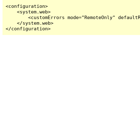
<configuration>

    <system.web>

        <customErrors mode="RemoteOnly" defaultR
    </system.web>

</configuration>