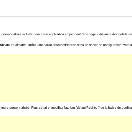
 personnalisés actuels pour cette application empêchent l'affichage à distance des détails de 
rdinateurs distants, créez une balise <customErrors> dans un fichier de configuration "web.con
urs personnalisée. Pour ce faire, modifiez l'attribut "defaultRedirect" de la balise de config