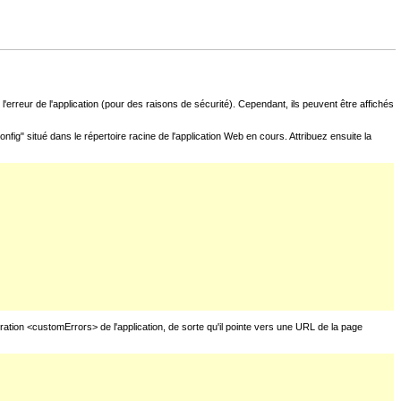
l'erreur de l'application (pour des raisons de sécurité). Cependant, ils peuvent être affichés
fig" situé dans le répertoire racine de l'application Web en cours. Attribuez ensuite la
uration <customErrors> de l'application, de sorte qu'il pointe vers une URL de la page