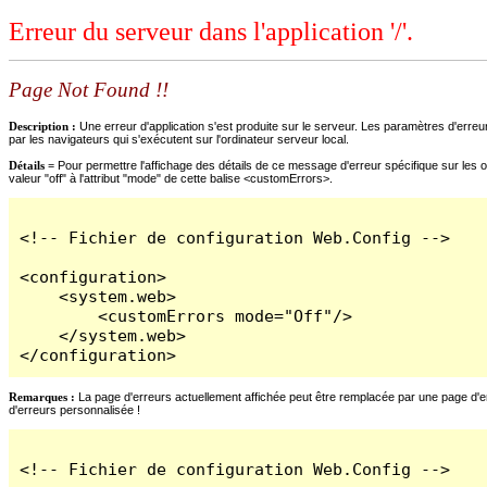
Erreur du serveur dans l'application '/'.
Page Not Found !!
Description :
Une erreur d'application s'est produite sur le serveur. Les paramètres d'erreur
par les navigateurs qui s'exécutent sur l'ordinateur serveur local.
Détails =
Pour permettre l'affichage des détails de ce message d'erreur spécifique sur les o
valeur "off" à l'attribut "mode" de cette balise <customErrors>.
<!-- Fichier de configuration Web.Config -->

<configuration>

    <system.web>

        <customErrors mode="Off"/>

    </system.web>

</configuration>
Remarques :
La page d'erreurs actuellement affichée peut être remplacée par une page d'erre
d'erreurs personnalisée !
<!-- Fichier de configuration Web.Config -->
