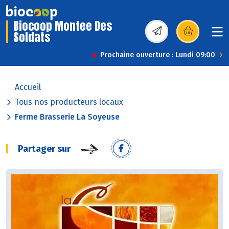
Biocoop Montee Des
Soldats
(s’ouvre dans une nou
Prochaine ouverture : Lundi 09:00
Accueil
Tous nos producteurs locaux
Ferme Brasserie La Soyeuse
Partager sur