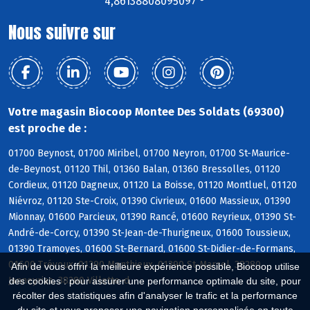
4,86138808095097 °
Nous suivre sur
Votre magasin Biocoop Montee Des Soldats (69300)
est proche de :
01700 Beynost, 01700 Miribel, 01700 Neyron, 01700 St-Maurice-
de-Beynost, 01120 Thil, 01360 Balan, 01360 Bressolles, 01120
Cordieux, 01120 Dagneux, 01120 La Boisse, 01120 Montluel, 01120
Niévroz, 01120 Ste-Croix, 01390 Civrieux, 01600 Massieux, 01390
Mionnay, 01600 Parcieux, 01390 Rancé, 01600 Reyrieux, 01390 St-
André-de-Corcy, 01390 St-Jean-de-Thurigneux, 01600 Toussieux,
01390 Tramoyes, 01600 St-Bernard, 01600 St-Didier-de-Formans,
01600 Trévoux, 01390 Monthieux, 01390 St-Marcel, 38280
Afin de vous offrir la meilleure expérience possible, Biocoop utilise
Janneyrias, 38280 Villette-d
des cookies : pour assurer une performance optimale du site, pour
récolter des statistiques afin d'analyser le trafic et la performance