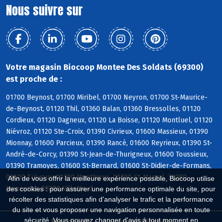
Nous suivre sur
Votre magasin Biocoop Montee Des Soldats (69300)
est proche de :
01700 Beynost, 01700 Miribel, 01700 Neyron, 01700 St-Maurice-
de-Beynost, 01120 Thil, 01360 Balan, 01360 Bressolles, 01120
Cordieux, 01120 Dagneux, 01120 La Boisse, 01120 Montluel, 01120
Niévroz, 01120 Ste-Croix, 01390 Civrieux, 01600 Massieux, 01390
Mionnay, 01600 Parcieux, 01390 Rancé, 01600 Reyrieux, 01390 St-
André-de-Corcy, 01390 St-Jean-de-Thurigneux, 01600 Toussieux,
01390 Tramoyes, 01600 St-Bernard, 01600 St-Didier-de-Formans,
01600 Trévoux, 01390 Monthieux, 01390 St-Marcel, 38280
Afin de vous offrir la meilleure expérience possible, Biocoop utilise
Janneyrias, 38280 Villette-d
des cookies : pour assurer une performance optimale du site, pour
récolter des statistiques afin d'analyser le trafic et la performance
du site et vous proposer une navigation personnalisée en toute
sécurité. Vous pouvez changer d'avis à tout moment en
Biocoop.fr
Le réseau Biocoop