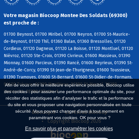
Votre magasin Biocoop Montee Des Soldats (69300)
est proche de :
01700 Beynost, 01700 Miribel, 01700 Neyron, 01700 St-Maurice-
de-Beynost, 01120 Thil, 01360 Balan, 01360 Bressolles, 01120
Cordieux, 01120 Dagneux, 01120 La Boisse, 01120 Montluel, 01120
Niévroz, 01120 Ste-Croix, 01390 Civrieux, 01600 Massieux, 01390
Mionnay, 01600 Parcieux, 01390 Rancé, 01600 Reyrieux, 01390 St-
André-de-Corcy, 01390 St-Jean-de-Thurigneux, 01600 Toussieux,
01390 Tramoyes, 01600 St-Bernard, 01600 St-Didier-de-Formans,
01600 Trévoux, 01390 Monthieux, 01390 St-Marcel, 38280
Afin de vous offrir la meilleure expérience possible, Biocoop utilise
Janneyrias, 38280 Villette-d
des cookies : pour assurer une performance optimale du site, pour
récolter des statistiques afin d'analyser le trafic et la performance
du site et vous proposer une navigation personnalisée en toute
sécurité. Vous pouvez changer d'avis à tout moment en
Biocoop.fr
Le réseau Biocoop
paramétrant vos cookies. OK pour vous ?
Copyright Biocoop 2026
En savoir plus et paramétrer les cookies