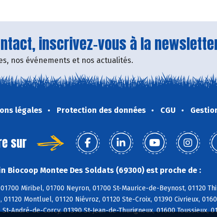
tact, inscrivez-vous à la newsletter
fres, nos événements et nos actualités.
ons légales
Protection des données
CGU
Gestio
re sur
n Biocoop Montee Des Soldats (69300) est proche de :
01700 Miribel, 01700 Neyron, 01700 St-Maurice-de-Beynost, 01120 Thi
, 01120 Montluel, 01120 Niévroz, 01120 Ste-Croix, 01390 Civrieux, 01
0 St-André-de-Corcy, 01390 St-Jean-de-Thurigneux, 01600 Toussieux, 