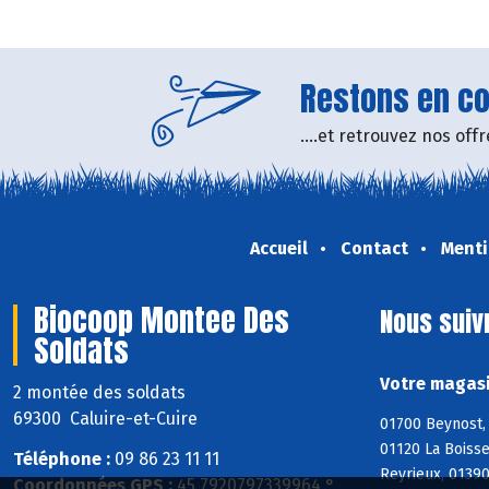
Restons en con
....et retrouvez nos of
Accueil
Contact
Menti
Biocoop Montee Des
Nous suiv
Soldats
Votre magasi
2 montée des soldats
69300 Caluire-et-Cuire
01700 Beynost, 
01120 La Boisse
Téléphone :
09 86 23 11 11
Reyrieux, 0139
Coordonnées GPS :
45,7920797339964 ° ,