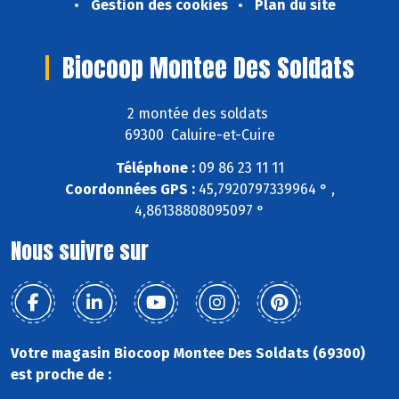
Gestion des cookies
Plan du site
Biocoop Montee Des Soldats
2 montée des soldats
69300 Caluire-et-Cuire
Téléphone :
09 86 23 11 11
Coordonnées GPS :
45,7920797339964 ° ,
4,86138808095097 °
Nous suivre sur
Votre magasin Biocoop Montee Des Soldats (69300)
est proche de :