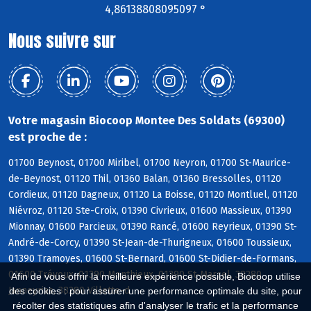
4,86138808095097 °
Nous suivre sur
Votre magasin Biocoop Montee Des Soldats (69300)
est proche de :
01700 Beynost, 01700 Miribel, 01700 Neyron, 01700 St-Maurice-
de-Beynost, 01120 Thil, 01360 Balan, 01360 Bressolles, 01120
Cordieux, 01120 Dagneux, 01120 La Boisse, 01120 Montluel, 01120
Niévroz, 01120 Ste-Croix, 01390 Civrieux, 01600 Massieux, 01390
Mionnay, 01600 Parcieux, 01390 Rancé, 01600 Reyrieux, 01390 St-
André-de-Corcy, 01390 St-Jean-de-Thurigneux, 01600 Toussieux,
01390 Tramoyes, 01600 St-Bernard, 01600 St-Didier-de-Formans,
01600 Trévoux, 01390 Monthieux, 01390 St-Marcel, 38280
Afin de vous offrir la meilleure expérience possible, Biocoop utilise
Janneyrias, 38280 Villette-d
des cookies : pour assurer une performance optimale du site, pour
récolter des statistiques afin d'analyser le trafic et la performance