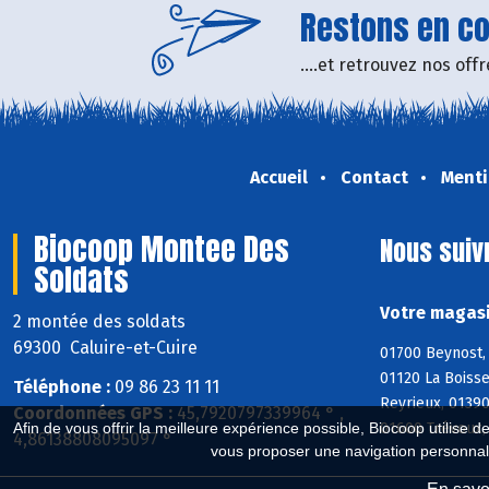
Restons en con
....et retrouvez nos of
Accueil
Contact
Menti
Biocoop Montee Des
Nous suiv
Soldats
Votre magasi
2 montée des soldats
69300 Caluire-et-Cuire
01700 Beynost, 
01120 La Boisse
Téléphone :
09 86 23 11 11
Reyrieux, 0139
Coordonnées GPS :
45,7920797339964 ° ,
01600 Trévoux, 
Afin de vous offrir la meilleure expérience possible, Biocoop utilise d
4,86138808095097 °
vous proposer une navigation personnal