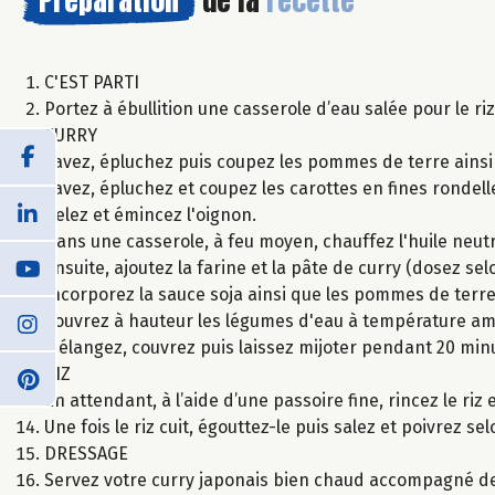
C'EST PARTI
Portez à ébullition une casserole d’eau salée pour le ri
CURRY
Lavez, épluchez puis coupez les pommes de terre ains
Lavez, épluchez et coupez les carottes en fines rondell
Pelez et émincez l'oignon.
Dans une casserole, à feu moyen, chauffez l'huile neutr
Ensuite, ajoutez la farine et la pâte de curry (dosez s
Incorporez la sauce soja ainsi que les pommes de terre,
Couvrez à hauteur les légumes d'eau à température am
Mélangez, couvrez puis laissez mijoter pendant 20 min
RIZ
En attendant, à l’aide d’une passoire fine, rincez le riz 
Une fois le riz cuit, égouttez-le puis salez et poivrez se
DRESSAGE
Servez votre curry japonais bien chaud accompagné de