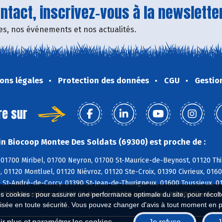
tact, inscrivez-vous à la newsletter
fres, nos événements et nos actualités.
ons légales
Protection des données
CGU
Gestio
re sur
n Biocoop Montee Des Soldats (69300) est proche de :
01700 Miribel, 01700 Neyron, 01700 St-Maurice-de-Beynost, 01120 Thi
, 01120 Montluel, 01120 Niévroz, 01120 Ste-Croix, 01390 Civrieux, 01
0 St-André-de-Corcy, 01390 St-Jean-de-Thurigneux, 01600 Toussieux, 
01390 Monthieux, 01390 St-Marcel, 38280 Janneyrias, 38280 Villette-d
es cookies : pour assurer une performance optimale du site, pour récolter
isée en toute sécurité. Vous pouvez changer d'avis à tout moment en 