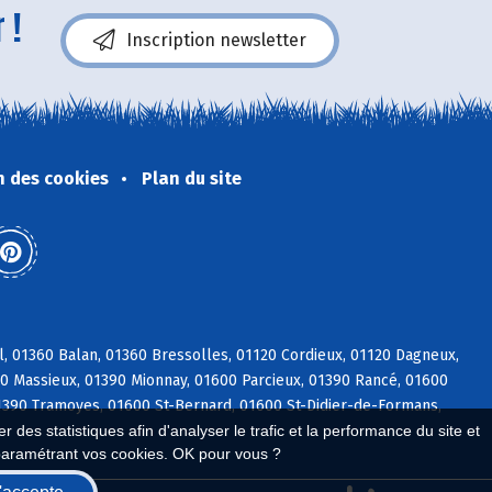
 !
Inscription newsletter
n des cookies
Plan du site
l, 01360 Balan, 01360 Bressolles, 01120 Cordieux, 01120 Dagneux,
600 Massieux, 01390 Mionnay, 01600 Parcieux, 01390 Rancé, 01600
01390 Tramoyes, 01600 St-Bernard, 01600 St-Didier-de-Formans,
 des statistiques afin d'analyser le trafic et la performance du site et
paramétrant vos cookies. OK pour vous ?