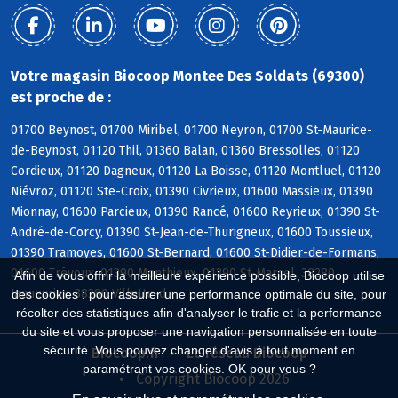
Votre magasin Biocoop Montee Des Soldats (69300)
est proche de :
01700 Beynost, 01700 Miribel, 01700 Neyron, 01700 St-Maurice-
de-Beynost, 01120 Thil, 01360 Balan, 01360 Bressolles, 01120
Cordieux, 01120 Dagneux, 01120 La Boisse, 01120 Montluel, 01120
Niévroz, 01120 Ste-Croix, 01390 Civrieux, 01600 Massieux, 01390
Mionnay, 01600 Parcieux, 01390 Rancé, 01600 Reyrieux, 01390 St-
André-de-Corcy, 01390 St-Jean-de-Thurigneux, 01600 Toussieux,
01390 Tramoyes, 01600 St-Bernard, 01600 St-Didier-de-Formans,
01600 Trévoux, 01390 Monthieux, 01390 St-Marcel, 38280
Afin de vous offrir la meilleure expérience possible, Biocoop utilise
Janneyrias, 38280 Villette-d
des cookies : pour assurer une performance optimale du site, pour
récolter des statistiques afin d'analyser le trafic et la performance
du site et vous proposer une navigation personnalisée en toute
sécurité. Vous pouvez changer d'avis à tout moment en
Biocoop.fr
Le réseau Biocoop
paramétrant vos cookies. OK pour vous ?
Copyright Biocoop 2026