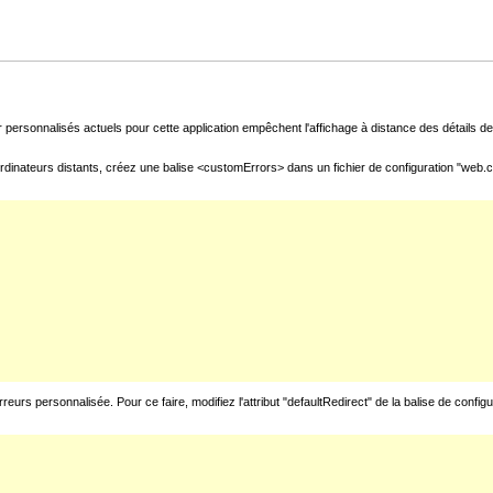
 personnalisés actuels pour cette application empêchent l'affichage à distance des détails de 
rdinateurs distants, créez une balise <customErrors> dans un fichier de configuration "web.con
urs personnalisée. Pour ce faire, modifiez l'attribut "defaultRedirect" de la balise de config