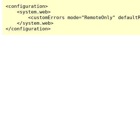
<configuration>

    <system.web>

        <customErrors mode="RemoteOnly" defaultR
    </system.web>

</configuration>