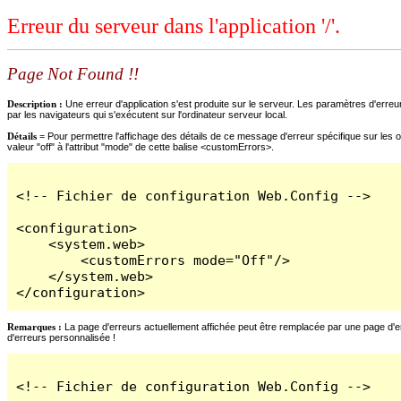
Erreur du serveur dans l'application '/'.
Page Not Found !!
Description :
Une erreur d'application s'est produite sur le serveur. Les paramètres d'erreur
par les navigateurs qui s'exécutent sur l'ordinateur serveur local.
Détails =
Pour permettre l'affichage des détails de ce message d'erreur spécifique sur les o
valeur "off" à l'attribut "mode" de cette balise <customErrors>.
<!-- Fichier de configuration Web.Config -->

<configuration>

    <system.web>

        <customErrors mode="Off"/>

    </system.web>

</configuration>
Remarques :
La page d'erreurs actuellement affichée peut être remplacée par une page d'erre
d'erreurs personnalisée !
<!-- Fichier de configuration Web.Config -->
