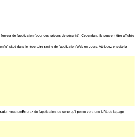
l'erreur de l'application (pour des raisons de sécurité). Cependant, ils peuvent être affichés
fig" situé dans le répertoire racine de l'application Web en cours. Attribuez ensuite la
uration <customErrors> de l'application, de sorte qu'il pointe vers une URL de la page