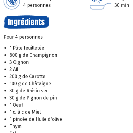
4 personnes
30 min
Ingrédients
Pour 4 personnes
1 Pâte feuilletée
600 g de Champignon
3 Oignon
2 Ail
200 g de Carotte
100 g de Châtaigne
30 g de Raisin sec
30 g de Pignon de pin
1 Oeuf
1 c. à c de Miel
1 pincée de Huile d'olive
Thym