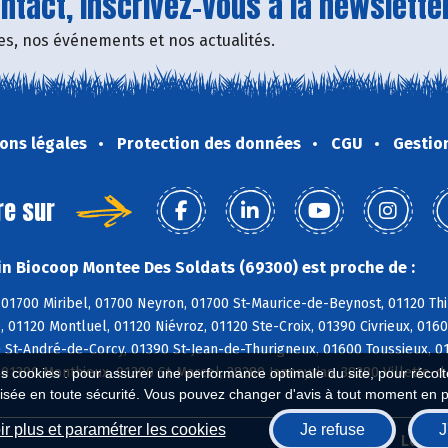
tact, inscrivez-vous à la newsletter
fres, nos événements et nos actualités.
ons légales
Protection des données
CGU
Gestio
re sur
n Biocoop Montee Des Soldats (69300) est proche de :
01700 Miribel, 01700 Neyron, 01700 St-Maurice-de-Beynost, 01120 Thi
, 01120 Montluel, 01120 Niévroz, 01120 Ste-Croix, 01390 Civrieux, 01
0 St-André-de-Corcy, 01390 St-Jean-de-Thurigneux, 01600 Toussieux, 
01390 Monthieux, 01390 St-Marcel, 38280 Janneyrias, 38280 Villette-d
es cookies : pour assurer une performance optimale du site, pour récolter
isée en toute sécurité. Vous pouvez changer d'avis à tout moment en 
r plus et paramétrer les cookies
Je refuse
J
Biocoop.fr
Le ré