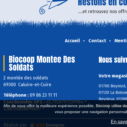
Restons en con
....et retrouvez nos of
Accueil
Contact
Menti
Biocoop Montee Des
Nous suiv
Soldats
Votre magasi
2 montée des soldats
69300 Caluire-et-Cuire
01700 Beynost, 
01120 La Boisse
Téléphone :
09 86 23 11 11
Reyrieux, 0139
Coordonnées GPS :
45,7920797339964 ° ,
01600 Trévoux, 
Afin de vous offrir la meilleure expérience possible, Biocoop utilise d
4,86138808095097 °
vous proposer une navigation personnal
En savoi
Réalisé par