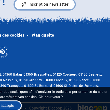
 !
Inscription newsletter
n des cookies
Plan du site
l, 01360 Balan, 01360 Bressolles, 01120 Cordieux, 01120 Dagneux,
600 Massieux, 01390 Mionnay, 01600 Parcieux, 01390 Rancé, 01600
01390 Tramoyes, 01600 St-Bernard, 01600 St-Didier-de-Formans,
 des statistiques afin d'analyser le trafic et la performance du site et
paramétrant vos cookies. OK pour vous ?
'accepte
seau Biocoop
Copyright Biocoop 2026