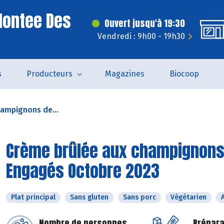
Montee Des
Ouvert jusqu'à 19:30
Vendredi : 9h00 - 19h30
s
Producteurs
Magazines
Biocoop
ampignons de...
Crème brûlée aux champignons d
Engagés Octobre 2023
Plat principal
Sans gluten
Sans porc
Végétarien
Nombre de personnes
Prépara