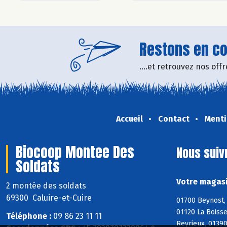
Restons en con
....et retrouvez nos of
Accueil
Contact
Menti
Biocoop Montee Des
Nous suiv
Soldats
Votre magasi
2 montée des soldats
69300 Caluire-et-Cuire
01700 Beynost, 
01120 La Boisse
Téléphone :
09 86 23 11 11
Reyrieux, 0139