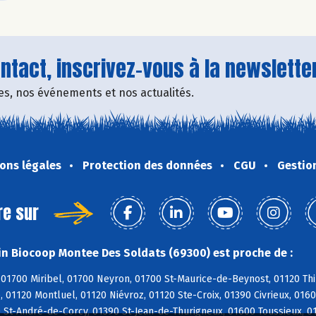
tact, inscrivez-vous à la newsletter
fres, nos événements et nos actualités.
ons légales
Protection des données
CGU
Gestio
re sur
n Biocoop Montee Des Soldats (69300) est proche de :
01700 Miribel, 01700 Neyron, 01700 St-Maurice-de-Beynost, 01120 Thi
, 01120 Montluel, 01120 Niévroz, 01120 Ste-Croix, 01390 Civrieux, 01
0 St-André-de-Corcy, 01390 St-Jean-de-Thurigneux, 01600 Toussieux, 