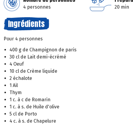
4 personnes
20 min
Ingrédients
Pour 4 personnes
400 g de Champignon de paris
30 cl de Lait demi-écrémé
4 Oeuf
10 cl de Crème liquide
2 échalote
1 Ail
Thym
1 c. à c de Romarin
1 c. à s. de Huile d'olive
5 cl de Porto
4 c. à s. de Chapelure