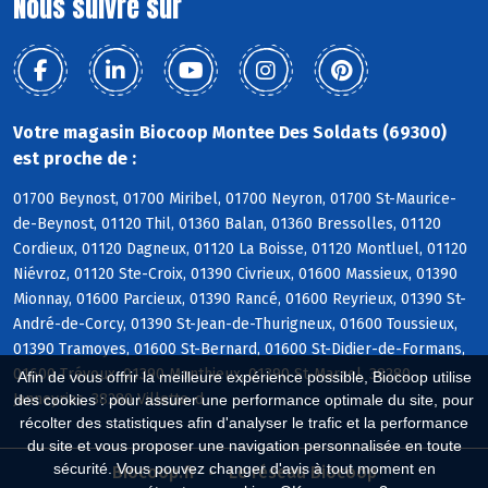
Nous suivre sur
Votre magasin Biocoop Montee Des Soldats (69300)
est proche de :
01700 Beynost, 01700 Miribel, 01700 Neyron, 01700 St-Maurice-
de-Beynost, 01120 Thil, 01360 Balan, 01360 Bressolles, 01120
Cordieux, 01120 Dagneux, 01120 La Boisse, 01120 Montluel, 01120
Niévroz, 01120 Ste-Croix, 01390 Civrieux, 01600 Massieux, 01390
Mionnay, 01600 Parcieux, 01390 Rancé, 01600 Reyrieux, 01390 St-
André-de-Corcy, 01390 St-Jean-de-Thurigneux, 01600 Toussieux,
01390 Tramoyes, 01600 St-Bernard, 01600 St-Didier-de-Formans,
01600 Trévoux, 01390 Monthieux, 01390 St-Marcel, 38280
Afin de vous offrir la meilleure expérience possible, Biocoop utilise
Janneyrias, 38280 Villette-d
des cookies : pour assurer une performance optimale du site, pour
récolter des statistiques afin d'analyser le trafic et la performance
du site et vous proposer une navigation personnalisée en toute
sécurité. Vous pouvez changer d'avis à tout moment en
Biocoop.fr
Le réseau Biocoop