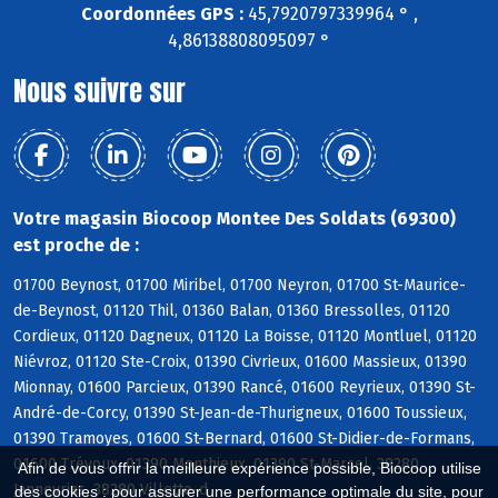
Coordonnées GPS :
45,7920797339964 ° ,
4,86138808095097 °
Nous suivre sur
Votre magasin Biocoop Montee Des Soldats (69300)
est proche de :
01700 Beynost, 01700 Miribel, 01700 Neyron, 01700 St-Maurice-
de-Beynost, 01120 Thil, 01360 Balan, 01360 Bressolles, 01120
Cordieux, 01120 Dagneux, 01120 La Boisse, 01120 Montluel, 01120
Niévroz, 01120 Ste-Croix, 01390 Civrieux, 01600 Massieux, 01390
Mionnay, 01600 Parcieux, 01390 Rancé, 01600 Reyrieux, 01390 St-
André-de-Corcy, 01390 St-Jean-de-Thurigneux, 01600 Toussieux,
01390 Tramoyes, 01600 St-Bernard, 01600 St-Didier-de-Formans,
01600 Trévoux, 01390 Monthieux, 01390 St-Marcel, 38280
Afin de vous offrir la meilleure expérience possible, Biocoop utilise
Janneyrias, 38280 Villette-d
des cookies : pour assurer une performance optimale du site, pour