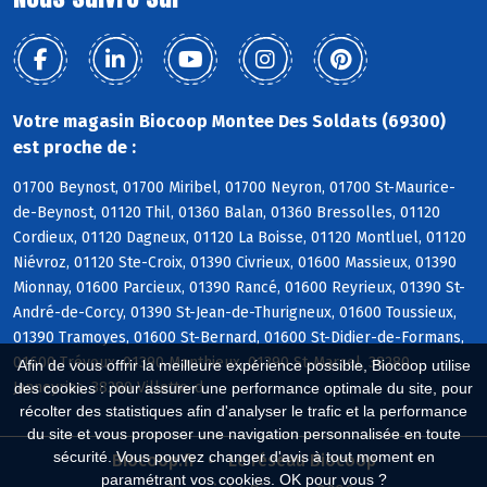
Votre magasin Biocoop Montee Des Soldats (69300)
est proche de :
01700 Beynost, 01700 Miribel, 01700 Neyron, 01700 St-Maurice-
de-Beynost, 01120 Thil, 01360 Balan, 01360 Bressolles, 01120
Cordieux, 01120 Dagneux, 01120 La Boisse, 01120 Montluel, 01120
Niévroz, 01120 Ste-Croix, 01390 Civrieux, 01600 Massieux, 01390
Mionnay, 01600 Parcieux, 01390 Rancé, 01600 Reyrieux, 01390 St-
André-de-Corcy, 01390 St-Jean-de-Thurigneux, 01600 Toussieux,
01390 Tramoyes, 01600 St-Bernard, 01600 St-Didier-de-Formans,
01600 Trévoux, 01390 Monthieux, 01390 St-Marcel, 38280
Afin de vous offrir la meilleure expérience possible, Biocoop utilise
Janneyrias, 38280 Villette-d
des cookies : pour assurer une performance optimale du site, pour
récolter des statistiques afin d'analyser le trafic et la performance
du site et vous proposer une navigation personnalisée en toute
sécurité. Vous pouvez changer d'avis à tout moment en
Biocoop.fr
Le réseau Biocoop
paramétrant vos cookies. OK pour vous ?