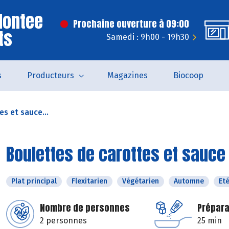
Montee
Prochaine ouverture à 09:00
ts
Samedi : 9h00 - 19h30
s
Producteurs
Magazines
Biocoop
s et sauce...
Boulettes de carottes et sauce
Plat principal
Flexitarien
Végétarien
Automne
Et
Nombre de personnes
Prépara
2 personnes
25 min