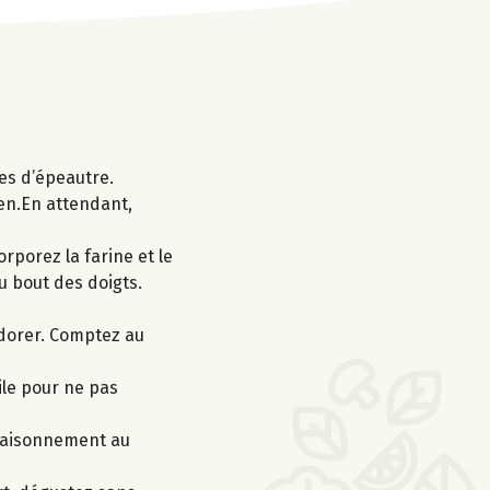
tes d’épeautre.
ien.En attendant,
orporez la farine et le
u bout des doigts.
e dorer. Comptez au
ile pour ne pas
ssaisonnement au