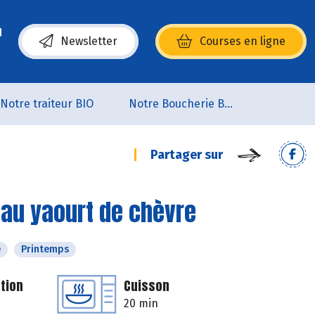
Newsletter
Courses en ligne
(s’ouvre dans une nouvelle fenêtre)
Notre traiteur BIO
Notre Boucherie BIO
Partager sur
 au yaourt de chèvre
é
Printemps
tion
Cuisson
20 min