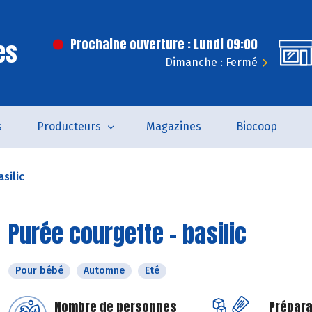
es
Prochaine ouverture : Lundi 09:00
Dimanche : Fermé
s
Producteurs
Magazines
Biocoop
silic
Purée courgette - basilic
Pour bébé
Automne
Eté
Nombre de personnes
Prépara