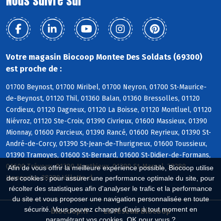
Nous suivre sur
Votre magasin Biocoop Montee Des Soldats (69300)
est proche de :
01700 Beynost, 01700 Miribel, 01700 Neyron, 01700 St-Maurice-
de-Beynost, 01120 Thil, 01360 Balan, 01360 Bressolles, 01120
Cordieux, 01120 Dagneux, 01120 La Boisse, 01120 Montluel, 01120
Niévroz, 01120 Ste-Croix, 01390 Civrieux, 01600 Massieux, 01390
Mionnay, 01600 Parcieux, 01390 Rancé, 01600 Reyrieux, 01390 St-
André-de-Corcy, 01390 St-Jean-de-Thurigneux, 01600 Toussieux,
01390 Tramoyes, 01600 St-Bernard, 01600 St-Didier-de-Formans,
01600 Trévoux, 01390 Monthieux, 01390 St-Marcel, 38280
Afin de vous offrir la meilleure expérience possible, Biocoop utilise
Janneyrias, 38280 Villette-d
des cookies : pour assurer une performance optimale du site, pour
récolter des statistiques afin d'analyser le trafic et la performance
du site et vous proposer une navigation personnalisée en toute
sécurité. Vous pouvez changer d'avis à tout moment en
Biocoop.fr
Le réseau Biocoop
paramétrant vos cookies. OK pour vous ?