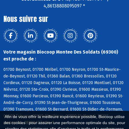
4,86138808095097 °
Nous suivre sur
Votre magasin Biocoop Montee Des Soldats (69300)
est proche de :
01700 Beynost, 01700 Miribel, 01700 Neyron, 01700 St-Maurice-
de-Beynost, 01120 Thil, 01360 Balan, 01360 Bressolles, 01120
Cordieux, 01120 Dagneux, 01120 La Boisse, 01120 Montluel, 01120
Niévroz, 01120 Ste-Croix, 01390 Civrieux, 01600 Massieux, 01390
Mionnay, 01600 Parcieux, 01390 Rancé, 01600 Reyrieux, 01390 St-
André-de-Corcy, 01390 St-Jean-de-Thurigneux, 01600 Toussieux,
01390 Tramoyes, 01600 St-Bernard, 01600 St-Didier-de-Formans,
01600 Trévoux, 01390 Monthieux, 01390 St-Marcel, 38280
Afin de vous offrir la meilleure expérience possible, Biocoop utilise
Janneyrias, 38280 Villette-d
des cookies : pour assurer une performance optimale du site, pour
récolter des statistiques afin d'analyser le trafic et la performance