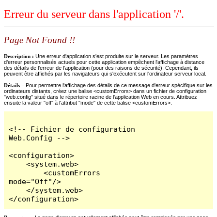
Erreur du serveur dans l'application '/'.
Page Not Found !!
Description :
Une erreur d'application s'est produite sur le serveur. Les paramètres
d'erreur personnalisés actuels pour cette application empêchent l'affichage à distance
des détails de l'erreur de l'application (pour des raisons de sécurité). Cependant, ils
peuvent être affichés par les navigateurs qui s'exécutent sur l'ordinateur serveur local.
Détails =
Pour permettre l'affichage des détails de ce message d'erreur spécifique sur les
ordinateurs distants, créez une balise <customErrors> dans un fichier de configuration
"web.config" situé dans le répertoire racine de l'application Web en cours. Attribuez
ensuite la valeur "off" à l'attribut "mode" de cette balise <customErrors>.
<!-- Fichier de configuration 
Web.Config -->

<configuration>

    <system.web>

        <customErrors 
mode="Off"/>

    </system.web>

</configuration>