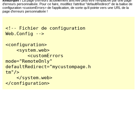
Remarques :
La page d'erreurs actuellement affichée peut être remplacée par une page
d'erreurs personnalisée. Pour ce faire, modifiez l'attribut "defaultRedirect" de la balise de
configuration <customErrors> de l'application, de sorte qu'il pointe vers une URL de la
page d'erreurs personnalisée !
<!-- Fichier de configuration 
Web.Config -->

<configuration>

    <system.web>

        <customErrors 
mode="RemoteOnly" 
defaultRedirect="mycustompage.h
tm"/>

    </system.web>

</configuration>