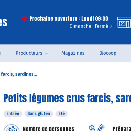
es
Prochaine ouverture : Lundi 09:00
Dimanche : Fermé
s
Producteurs
Magazines
Biocoop
arcis, sardines...
Petits légumes crus farcis, sar
Entrée
Sans gluten
Eté
Nombre de personnes
Prépara