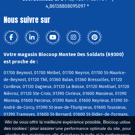
4,86138808095097 °
Nous suivre sur
Votre magasin Biocoop Montee Des Soldats (69300)
est proche de :
01700 Beynost, 01700 Miribel, 01700 Neyron, 01700 St-Maurice-
de-Beynost, 01120 Thil, 01360 Balan, 01360 Bressolles, 01120
Cordieux, 01120 Dagneux, 01120 La Boisse, 01120 Montluel, 01120
Niévroz, 01120 Ste-Croix, 01390 Civrieux, 01600 Massieux, 01390
Mionnay, 01600 Parcieux, 01390 Rancé, 01600 Reyrieux, 01390 St-
André-de-Corcy, 01390 St-Jean-de-Thurigneux, 01600 Toussieux,
01390 Tramoyes, 01600 St-Bernard, 01600 St-Didier-de-Formans,
01600 Trévoux, 01390 Monthieux, 01390 St-Marcel, 38280
Afin de vous offrir la meilleure expérience possible, Biocoop utilise
Janneyrias, 38280 Villette-d
des cookies : pour assurer une performance optimale du site, pour
récolter des statistiques afin d'analyser le trafic et la performance