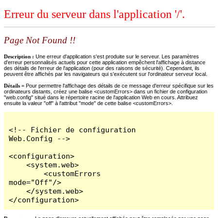
Erreur du serveur dans l'application '/'.
Page Not Found !!
Description :
Une erreur d'application s'est produite sur le serveur. Les paramètres
d'erreur personnalisés actuels pour cette application empêchent l'affichage à distance
des détails de l'erreur de l'application (pour des raisons de sécurité). Cependant, ils
peuvent être affichés par les navigateurs qui s'exécutent sur l'ordinateur serveur local.
Détails =
Pour permettre l'affichage des détails de ce message d'erreur spécifique sur les
ordinateurs distants, créez une balise <customErrors> dans un fichier de configuration
"web.config" situé dans le répertoire racine de l'application Web en cours. Attribuez
ensuite la valeur "off" à l'attribut "mode" de cette balise <customErrors>.
<!-- Fichier de configuration 
Web.Config -->

<configuration>

    <system.web>

        <customErrors 
mode="Off"/>

    </system.web>

</configuration>