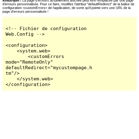
Remarques :
La page d'erreurs actuellement affichée peut être remplacée par une page
d'erreurs personnalisée. Pour ce faire, modifiez l'attribut "defaultRedirect" de la balise de
configuration <customErrors> de l'application, de sorte qu'il pointe vers une URL de la
page d'erreurs personnalisée !
<!-- Fichier de configuration 
Web.Config -->

<configuration>

    <system.web>

        <customErrors 
mode="RemoteOnly" 
defaultRedirect="mycustompage.h
tm"/>

    </system.web>

</configuration>