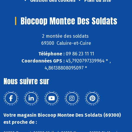
Gestion des cookies
Plan du site
Biocoop Montee Des Soldats
2 montée des soldats
69300 Caluire-et-Cuire
Téléphone :
09 86 23 11 11
Coordonnées GPS :
45,7920797339964 ° ,
4,86138808095097 °
Nous suivre sur
Votre magasin Biocoop Montee Des Soldats (69300)
est proche de :