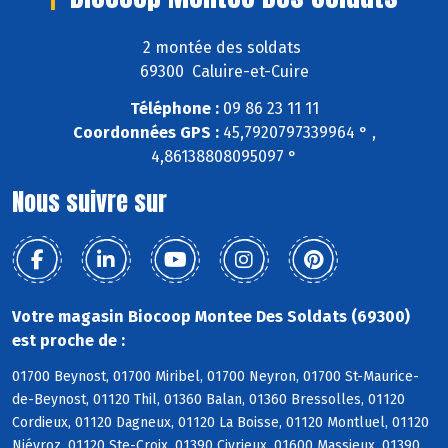
2 montée des soldats
69300 Caluire-et-Cuire
Téléphone :
09 86 23 11 11
Coordonnées GPS :
45,7920797339964 ° ,
4,86138808095097 °
Nous suivre sur
Votre magasin Biocoop Montee Des Soldats (69300)
est proche de :
01700 Beynost, 01700 Miribel, 01700 Neyron, 01700 St-Maurice-
de-Beynost, 01120 Thil, 01360 Balan, 01360 Bressolles, 01120
Cordieux, 01120 Dagneux, 01120 La Boisse, 01120 Montluel, 01120
Niévroz, 01120 Ste-Croix, 01390 Civrieux, 01600 Massieux, 01390