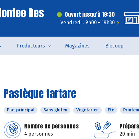
Montee Des
Ouvert jusqu'à 19:30
Vendredi : 9h00 - 19h30
s
Producteurs
Magazines
Biocoop
Pastèque tartare
Plat principal
Sans gluten
Végétarien
Eté
Printe
Nombre de personnes
Prépara
4 personnes
20 min