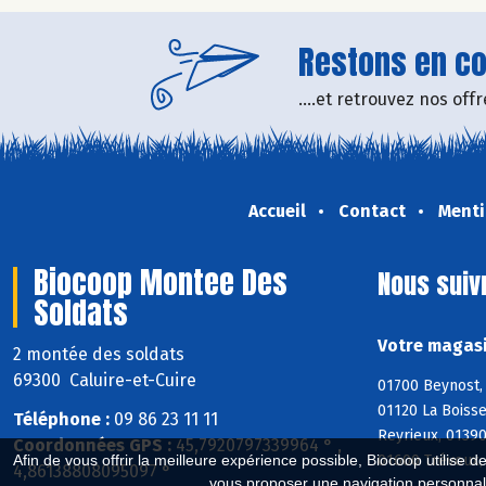
Restons en con
....et retrouvez nos of
Accueil
Contact
Menti
Biocoop Montee Des
Nous suiv
Soldats
Votre magasi
2 montée des soldats
69300 Caluire-et-Cuire
01700 Beynost, 
01120 La Boisse
Téléphone :
09 86 23 11 11
Reyrieux, 0139
Coordonnées GPS :
45,7920797339964 ° ,
01600 Trévoux, 
Afin de vous offrir la meilleure expérience possible, Biocoop utilise d
4,86138808095097 °
vous proposer une navigation personnal