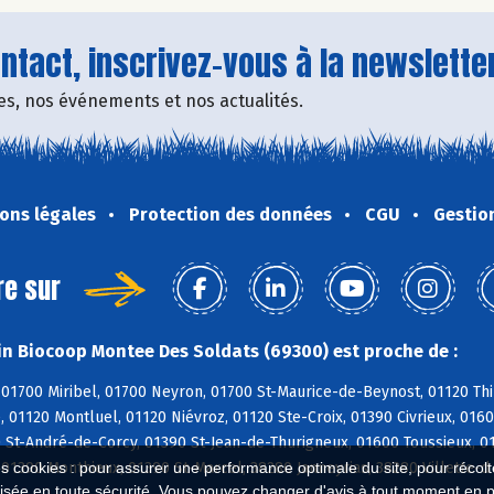
tact, inscrivez-vous à la newsletter
fres, nos événements et nos actualités.
ons légales
Protection des données
CGU
Gestio
re sur
n Biocoop Montee Des Soldats (69300) est proche de :
01700 Miribel, 01700 Neyron, 01700 St-Maurice-de-Beynost, 01120 Thi
, 01120 Montluel, 01120 Niévroz, 01120 Ste-Croix, 01390 Civrieux, 01
0 St-André-de-Corcy, 01390 St-Jean-de-Thurigneux, 01600 Toussieux, 
01390 Monthieux, 01390 St-Marcel, 38280 Janneyrias, 38280 Villette-d
es cookies : pour assurer une performance optimale du site, pour récolter
isée en toute sécurité. Vous pouvez changer d'avis à tout moment en 