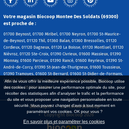
Votre magasin Biocoop Montee Des Soldats (69300)
est proche de :
01700 Beynost, 01700 Miribel, 01700 Neyron, 01700 St-Maurice-
de-Beynost, 01120 Thil, 01360 Balan, 01360 Bressolles, 01120
Cordieux, 01120 Dagneux, 01120 La Boisse, 01120 Montluel, 01120
Niévroz, 01120 Ste-Croix, 01390 Civrieux, 01600 Massieux, 01390
Mionnay, 01600 Parcieux, 01390 Rancé, 01600 Reyrieux, 01390 St-
André-de-Corcy, 01390 St-Jean-de-Thurigneux, 01600 Toussieux,
01390 Tramoyes, 01600 St-Bernard, 01600 St-Didier-de-Formans,
01600 Trévoux, 01390 Monthieux, 01390 St-Marcel, 38280
Afin de vous offrir la meilleure expérience possible, Biocoop utilise
Janneyrias, 38280 Villette-d
des cookies : pour assurer une performance optimale du site, pour
récolter des statistiques afin d'analyser le trafic et la performance
du site et vous proposer une navigation personnalisée en toute
sécurité. Vous pouvez changer d'avis à tout moment en
Biocoop.fr
Le réseau Biocoop
paramétrant vos cookies. OK pour vous ?
Copyright Biocoop 2026
En savoir plus et paramétrer les cookies