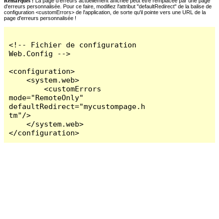
Remarques :
La page d'erreurs actuellement affichée peut être remplacée par une page
d'erreurs personnalisée. Pour ce faire, modifiez l'attribut "defaultRedirect" de la balise de
configuration <customErrors> de l'application, de sorte qu'il pointe vers une URL de la
page d'erreurs personnalisée !
<!-- Fichier de configuration 
Web.Config -->

<configuration>

    <system.web>

        <customErrors 
mode="RemoteOnly" 
defaultRedirect="mycustompage.h
tm"/>

    </system.web>

</configuration>