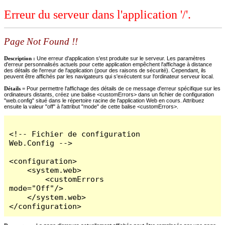
Erreur du serveur dans l'application '/'.
Page Not Found !!
Description :
Une erreur d'application s'est produite sur le serveur. Les paramètres
d'erreur personnalisés actuels pour cette application empêchent l'affichage à distance
des détails de l'erreur de l'application (pour des raisons de sécurité). Cependant, ils
peuvent être affichés par les navigateurs qui s'exécutent sur l'ordinateur serveur local.
Détails =
Pour permettre l'affichage des détails de ce message d'erreur spécifique sur les
ordinateurs distants, créez une balise <customErrors> dans un fichier de configuration
"web.config" situé dans le répertoire racine de l'application Web en cours. Attribuez
ensuite la valeur "off" à l'attribut "mode" de cette balise <customErrors>.
<!-- Fichier de configuration 
Web.Config -->

<configuration>

    <system.web>

        <customErrors 
mode="Off"/>

    </system.web>

</configuration>