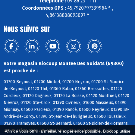
Téléphone :
09 86 23 11 11
Coordonnées GPS :
45,7920797339964 ° ,
4,86138808095097 °
Nous suivre sur
Votre magasin Biocoop Montee Des Soldats (69300)
est proche de :
01700 Beynost, 01700 Miribel, 01700 Neyron, 01700 St-Maurice-
de-Beynost, 01120 Thil, 01360 Balan, 01360 Bressolles, 01120
Cordieux, 01120 Dagneux, 01120 La Boisse, 01120 Montluel, 01120
Niévroz, 01120 Ste-Croix, 01390 Civrieux, 01600 Massieux, 01390
Mionnay, 01600 Parcieux, 01390 Rancé, 01600 Reyrieux, 01390 St-
André-de-Corcy, 01390 St-Jean-de-Thurigneux, 01600 Toussieux,
01390 Tramoyes, 01600 St-Bernard, 01600 St-Didier-de-Formans,
01600 Trévoux, 01390 Monthieux, 01390 St-Marcel, 38280
Afin de vous offrir la meilleure expérience possible, Biocoop utilise