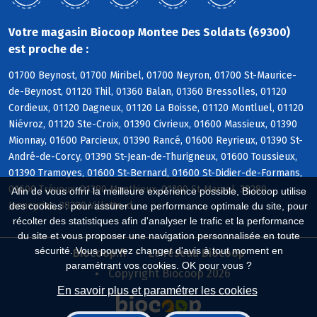
Votre magasin Biocoop Montee Des Soldats (69300)
est proche de :
01700 Beynost, 01700 Miribel, 01700 Neyron, 01700 St-Maurice-
de-Beynost, 01120 Thil, 01360 Balan, 01360 Bressolles, 01120
Cordieux, 01120 Dagneux, 01120 La Boisse, 01120 Montluel, 01120
Niévroz, 01120 Ste-Croix, 01390 Civrieux, 01600 Massieux, 01390
Mionnay, 01600 Parcieux, 01390 Rancé, 01600 Reyrieux, 01390 St-
André-de-Corcy, 01390 St-Jean-de-Thurigneux, 01600 Toussieux,
01390 Tramoyes, 01600 St-Bernard, 01600 St-Didier-de-Formans,
01600 Trévoux, 01390 Monthieux, 01390 St-Marcel, 38280
Afin de vous offrir la meilleure expérience possible, Biocoop utilise
Janneyrias, 38280 Villette-d
des cookies : pour assurer une performance optimale du site, pour
récolter des statistiques afin d'analyser le trafic et la performance
du site et vous proposer une navigation personnalisée en toute
sécurité. Vous pouvez changer d'avis à tout moment en
Biocoop.fr
Le réseau Biocoop
paramétrant vos cookies. OK pour vous ?
Copyright Biocoop 2026
En savoir plus et paramétrer les cookies