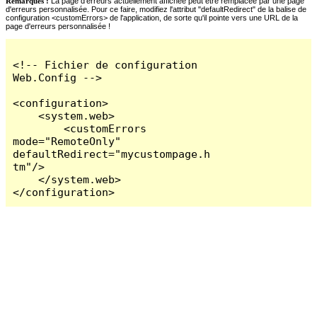
Remarques :
La page d'erreurs actuellement affichée peut être remplacée par une page
d'erreurs personnalisée. Pour ce faire, modifiez l'attribut "defaultRedirect" de la balise de
configuration <customErrors> de l'application, de sorte qu'il pointe vers une URL de la
page d'erreurs personnalisée !
<!-- Fichier de configuration 
Web.Config -->

<configuration>

    <system.web>

        <customErrors 
mode="RemoteOnly" 
defaultRedirect="mycustompage.h
tm"/>

    </system.web>

</configuration>