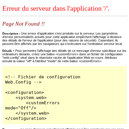
Erreur du serveur dans l'application '/'.
Page Not Found !!
Description :
Une erreur d'application s'est produite sur le serveur. Les paramètres
d'erreur personnalisés actuels pour cette application empêchent l'affichage à distance
des détails de l'erreur de l'application (pour des raisons de sécurité). Cependant, ils
peuvent être affichés par les navigateurs qui s'exécutent sur l'ordinateur serveur local.
Détails =
Pour permettre l'affichage des détails de ce message d'erreur spécifique sur les
ordinateurs distants, créez une balise <customErrors> dans un fichier de configuration
"web.config" situé dans le répertoire racine de l'application Web en cours. Attribuez
ensuite la valeur "off" à l'attribut "mode" de cette balise <customErrors>.
<!-- Fichier de configuration 
Web.Config -->

<configuration>

    <system.web>

        <customErrors 
mode="Off"/>

    </system.web>

</configuration>