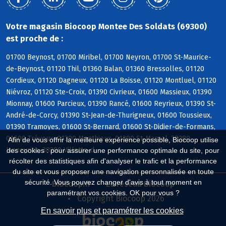
Votre magasin Biocoop Montee Des Soldats (69300)
est proche de :
01700 Beynost, 01700 Miribel, 01700 Neyron, 01700 St-Maurice-
de-Beynost, 01120 Thil, 01360 Balan, 01360 Bressolles, 01120
Cordieux, 01120 Dagneux, 01120 La Boisse, 01120 Montluel, 01120
Niévroz, 01120 Ste-Croix, 01390 Civrieux, 01600 Massieux, 01390
Mionnay, 01600 Parcieux, 01390 Rancé, 01600 Reyrieux, 01390 St-
André-de-Corcy, 01390 St-Jean-de-Thurigneux, 01600 Toussieux,
01390 Tramoyes, 01600 St-Bernard, 01600 St-Didier-de-Formans,
01600 Trévoux, 01390 Monthieux, 01390 St-Marcel, 38280
Afin de vous offrir la meilleure expérience possible, Biocoop utilise
Janneyrias, 38280 Villette-d
des cookies : pour assurer une performance optimale du site, pour
récolter des statistiques afin d'analyser le trafic et la performance
du site et vous proposer une navigation personnalisée en toute
sécurité. Vous pouvez changer d'avis à tout moment en
Biocoop.fr
Le réseau Biocoop
paramétrant vos cookies. OK pour vous ?
Copyright Biocoop 2026
En savoir plus et paramétrer les cookies