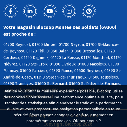
Votre magasin Biocoop Montee Des Soldats (69300)
est proche de :
01700 Beynost, 01700 Miribel, 01700 Neyron, 01700 St-Maurice-
de-Beynost, 01120 Thil, 01360 Balan, 01360 Bressolles, 01120
Cordieux, 01120 Dagneux, 01120 La Boisse, 01120 Montluel, 01120
Niévroz, 01120 Ste-Croix, 01390 Civrieux, 01600 Massieux, 01390
Mionnay, 01600 Parcieux, 01390 Rancé, 01600 Reyrieux, 01390 St-
André-de-Corcy, 01390 St-Jean-de-Thurigneux, 01600 Toussieux,
01390 Tramoyes, 01600 St-Bernard, 01600 St-Didier-de-Formans,
01600 Trévoux, 01390 Monthieux, 01390 St-Marcel, 38280
Afin de vous offrir la meilleure expérience possible, Biocoop utilise
Janneyrias, 38280 Villette-d
des cookies : pour assurer une performance optimale du site, pour
récolter des statistiques afin d'analyser le trafic et la performance
du site et vous proposer une navigation personnalisée en toute
sécurité. Vous pouvez changer d'avis à tout moment en
Biocoop.fr
Le réseau Biocoop
paramétrant vos cookies. OK pour vous ?
Copyright Biocoop 2026