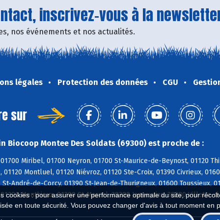
tact, inscrivez-vous à la newsletter
fres, nos événements et nos actualités.
ons légales
Protection des données
CGU
Gestio
re sur
n Biocoop Montee Des Soldats (69300) est proche de :
01700 Miribel, 01700 Neyron, 01700 St-Maurice-de-Beynost, 01120 Thi
, 01120 Montluel, 01120 Niévroz, 01120 Ste-Croix, 01390 Civrieux, 01
0 St-André-de-Corcy, 01390 St-Jean-de-Thurigneux, 01600 Toussieux, 
01390 Monthieux, 01390 St-Marcel, 38280 Janneyrias, 38280 Villette-d
es cookies : pour assurer une performance optimale du site, pour récolter
isée en toute sécurité. Vous pouvez changer d'avis à tout moment en 