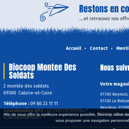
Restons en con
....et retrouvez nos of
Accueil
Contact
Menti
Biocoop Montee Des
Nous suiv
Soldats
Votre magasi
2 montée des soldats
69300 Caluire-et-Cuire
01700 Beynost, 
01120 La Boisse
Téléphone :
09 86 23 11 11
Reyrieux, 0139
Coordonnées GPS :
45,7920797339964 ° ,
01600 Trévoux, 
Afin de vous offrir la meilleure expérience possible, Biocoop utilise d
4,86138808095097 °
vous proposer une navigation personnal