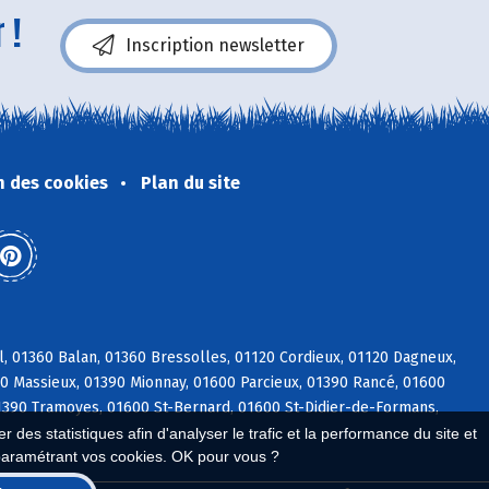
 !
Inscription newsletter
n des cookies
Plan du site
l, 01360 Balan, 01360 Bressolles, 01120 Cordieux, 01120 Dagneux,
600 Massieux, 01390 Mionnay, 01600 Parcieux, 01390 Rancé, 01600
01390 Tramoyes, 01600 St-Bernard, 01600 St-Didier-de-Formans,
 des statistiques afin d'analyser le trafic et la performance du site et
paramétrant vos cookies. OK pour vous ?