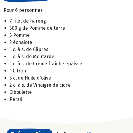
Pour 6 personnes
7 Filet de hareng
300 g de Pomme de terre
3 Pomme
2 échalote
1 c. à s. de Câpres
1 c. à s. de Moutarde
1 c. à s. de Crème fraîche épaisse
1 Citron
5 cl de Huile d'olive
2 c. à s. de Vinaigre de cidre
Ciboulette
Persil