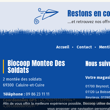
Restons en con
....et retrouvez nos of
Accueil
Contact
Menti
Biocoop Montee Des
Nous suiv
Soldats
Votre magasi
2 montée des soldats
69300 Caluire-et-Cuire
01700 Beynost, 
01120 La Boisse
Téléphone :
09 86 23 11 11
Reyrieux, 0139
Coordonnées GPS :
45,7920797339964 ° ,
01600 Trévoux, 
Afin de vous offrir la meilleure expérience possible, Biocoop utilise d
4,86138808095097 °
vous proposer une navigation personnal