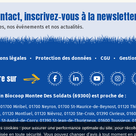
tact, inscrivez-vous à la newsletter
fres, nos événements et nos actualités.
ons légales
Protection des données
CGU
Gestio
re sur
n Biocoop Montee Des Soldats (69300) est proche de :
01700 Miribel, 01700 Neyron, 01700 St-Maurice-de-Beynost, 01120 Thi
, 01120 Montluel, 01120 Niévroz, 01120 Ste-Croix, 01390 Civrieux, 01
0 St-André-de-Corcy, 01390 St-Jean-de-Thurigneux, 01600 Toussieux, 
01390 Monthieux, 01390 St-Marcel, 38280 Janneyrias, 38280 Villette-d
es cookies : pour assurer une performance optimale du site, pour récolter
isée en toute sécurité. Vous pouvez changer d'avis à tout moment en 