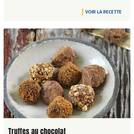
VOIR LA RECETTE
Lire la suite de la recette
Truffes au chocolat