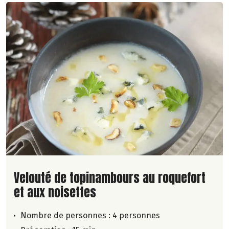
Lire la suite de la recette
Velouté de topinambours au roquefort
et aux noisettes
Nombre de personnes :
4 personnes