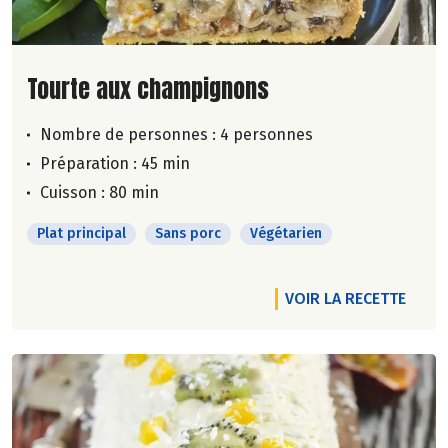
Lire la suite de la recette
Tourte aux champignons
Nombre de personnes :
4 personnes
Préparation : 45 min
Cuisson : 80 min
Plat principal
Sans porc
Végétarien
VOIR LA RECETTE